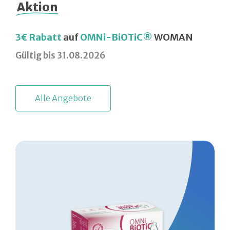
Aktion
3€ Rabatt
auf
OMNi-BiOTiC®
WOMAN
Gültig bis 31.08.2026
A
l
l
e
A
n
g
e
b
o
t
e