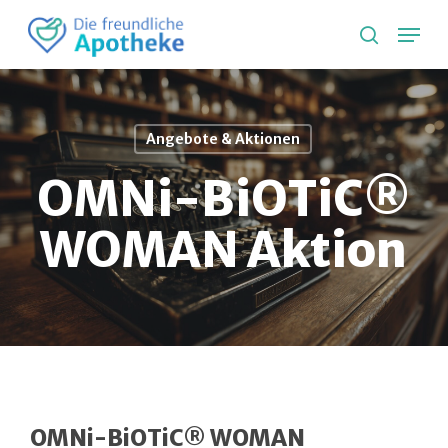
Skip
Lang
to
search
main
content
Angebote & Aktionen
OMNi-BiOTiC®
WOMAN Aktion
OMNi-BiOTiC® WOMAN