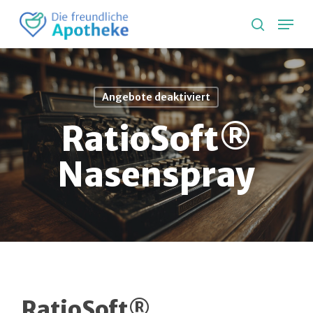
Skip
Lang
to
search
main
content
Angebote deaktiviert
RatioSoft®
Nasenspray
RatioSoft®