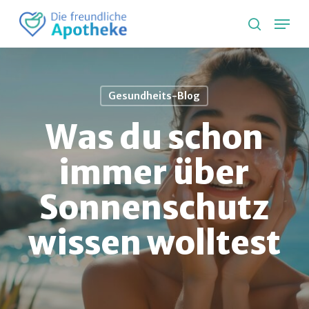
Skip
Lang
to
search
main
content
Gesundheits-Blog
Was du schon
immer über
Sonnenschutz
wissen wolltest