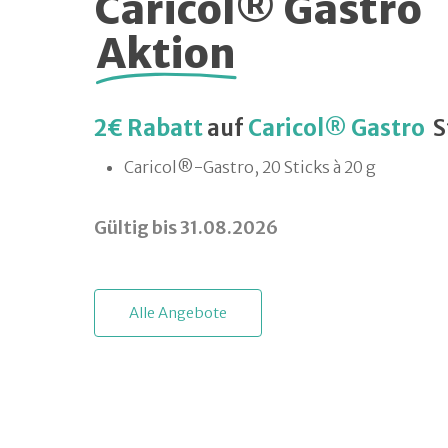
Caricol® Gastro
Aktion
2€ Rabatt
auf
Caricol® Gastro
S
Caricol®-Gastro, 20 Sticks à 20 g
Gültig bis 31.08.2026
A
l
l
e
A
n
g
e
b
o
t
e