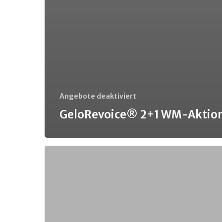
Angebote deaktiviert
GeloRevoice® 2+1 WM-Aktio
Omega3-
Loges®