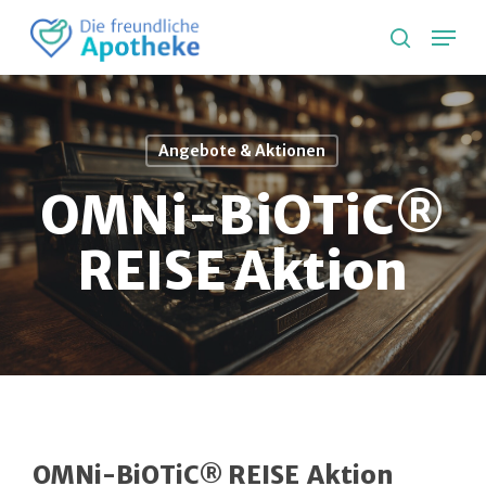
Skip
Lang
to
search
main
content
Angebote & Aktionen
OMNi-BiOTiC®
REISE Aktion
OMNi-BiOTiC® REISE
Aktion