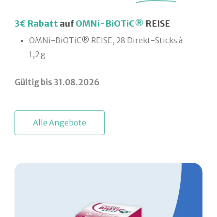
3€ Rabatt
auf
OMNi-BiOTiC®
REISE
OMNi-BiOTiC® REISE, 28 Direkt-Sticks à
1,2 g
Gültig bis 31.08.2026
A
l
l
e
A
n
g
e
b
o
t
e