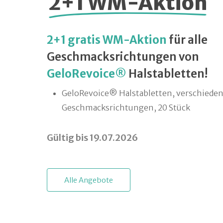
2+1 WM-Aktion
2+1 gratis WM-Aktion
für alle
Geschmacksrichtungen von
GeloRevoice®
Halstabletten!
GeloRevoice® Halstabletten, verschiede
Geschmacksrichtungen, 20 Stück
Gültig bis 19.07.2026
A
l
l
e
A
n
g
e
b
o
t
e