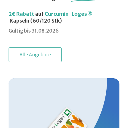
2€ Rabatt
auf
Curcumin-Loges®
Kapseln (60/120 Stk)
Gültig bis 31.08.2026
A
l
l
e
A
n
g
e
b
o
t
e