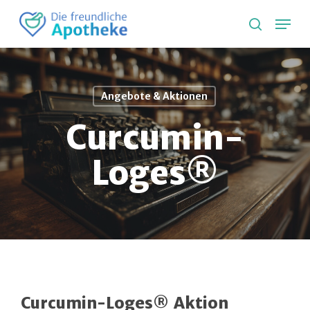
Skip
Lang
to
search
main
content
Angebote & Aktionen
Curcumin-
Loges®
Curcumin-Loges®
Aktion