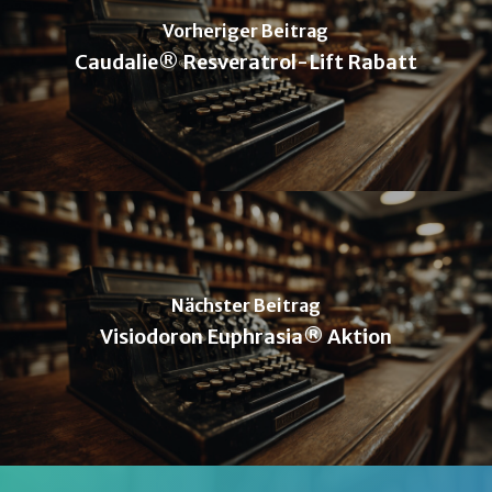
Vorheriger Beitrag
Caudalie® Resveratrol-Lift Rabatt
Nächster Beitrag
Visiodoron Euphrasia® Aktion