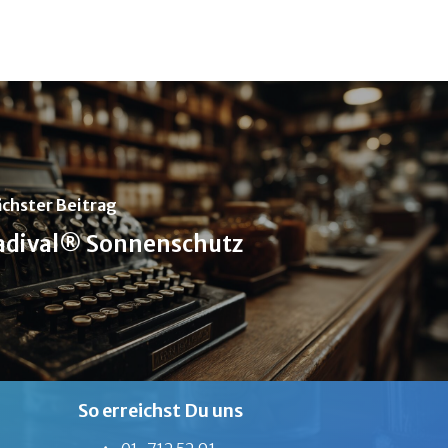
chster Beitrag
adival® Sonnenschutz
So erreichst Du uns