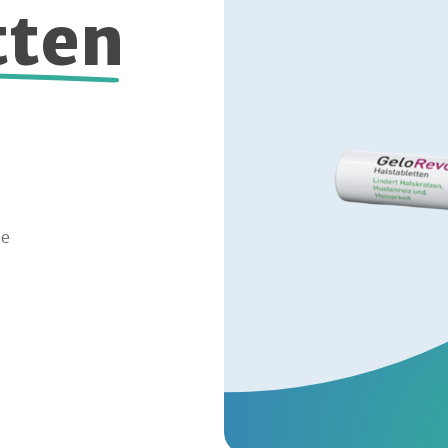
tten
ne