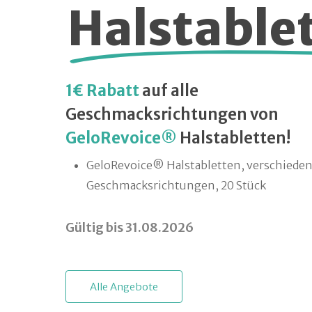
Halstable
1€ Rabatt
auf alle
Geschmacksrichtungen von
GeloRevoice®
Halstabletten!
GeloRevoice® Halstabletten, verschiede
Geschmacksrichtungen, 20 Stück
Gültig bis 31.08.2026
A
l
l
e
A
n
g
e
b
o
t
e