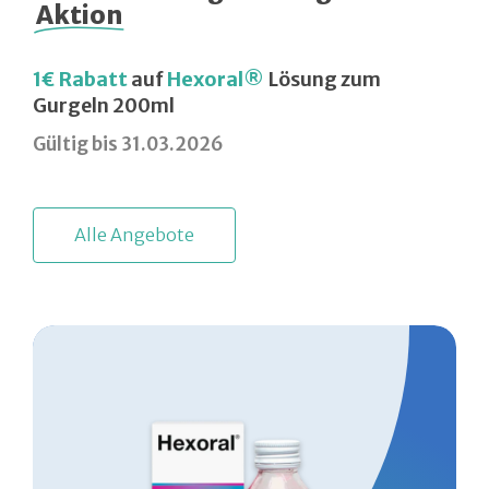
Aktion
1€ Rabatt
auf
Hexoral®
Lösung zum
Gurgeln 200ml
Gültig bis 31.03.2026
A
l
l
e
A
n
g
e
b
o
t
e