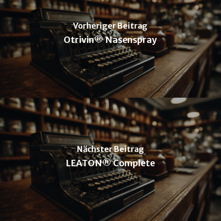
Vorheriger Beitrag
Otrivin® Nasenspray
Nächster Beitrag
LEATON® Complete