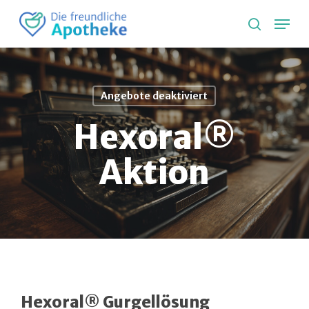
Skip
Lang
to
search
main
content
Angebote deaktiviert
Hexoral®
Aktion
Hexoral® Gurgellösung