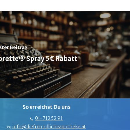
ster Beitrag
orette® Spray 5€ Rabatt
So erreichst Du uns
01-712 52 91
info@diefreundlicheapotheke.at