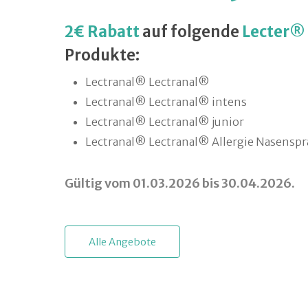
2€ Rabatt
auf folgende
Lecter
®
Produkte:
Lectranal® Lectranal®
Lectranal® Lectranal® intens
Lectranal® Lectranal® junior
Lectranal® Lectranal® Allergie Nasenspr
Gültig vom 01.03.2026 bis 30.04.2026.
A
l
l
e
A
n
g
e
b
o
t
e