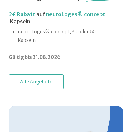
2€ Rabatt
auf
neuroLoges® concept
Kapseln
neuroLoges® concept, 30 oder 60
Kapseln
Gültig bis 31.08.2026
A
l
l
e
A
n
g
e
b
o
t
e