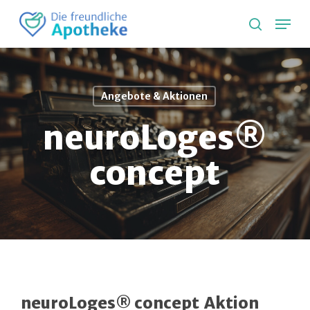
Skip
Lang
to
search
main
content
Angebote & Aktionen
neuroLoges®
concept
neuroLoges® concept
Aktion