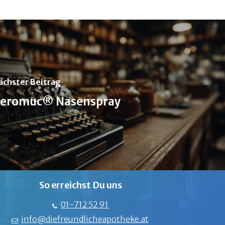
ächster Beitrag
eromuc® Nasenspray
So erreichst Du uns
01-712 52 91
info@diefreundlicheapotheke.at