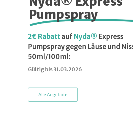
Nyda® Express
Pumpspray
2€ Rabatt
auf
Nyda®
Express
Pumpspray gegen Läuse und Nis
50ml/100ml:
Gültig bis 31.03.2026
A
l
l
e
A
n
g
e
b
o
t
e