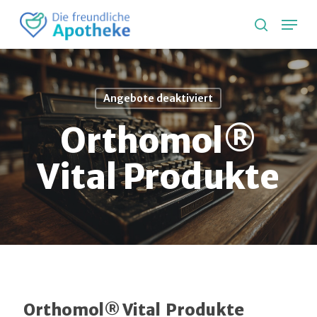
Skip
Lang
to
search
main
content
Angebote deaktiviert
Orthomol®
Vital Produkte
Orthomol® Vital
Produkte