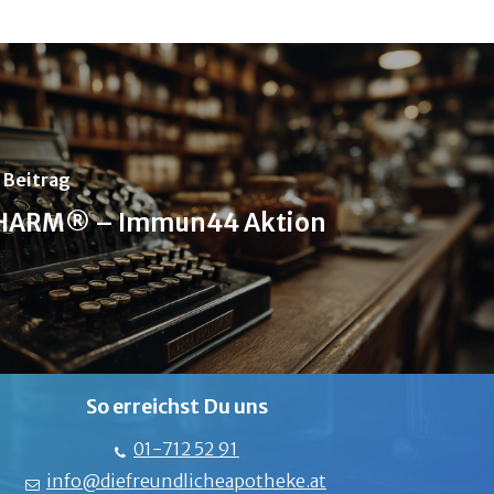
 Beitrag
ARM® – Immun44 Aktion
So erreichst Du uns
01-712 52 91
info@diefreundlicheapotheke.at