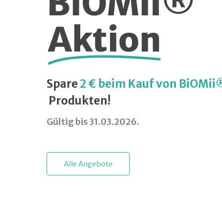
BiOMii®
Aktion
Spare
2 € beim Kauf von BiOMii
Produkten!
Gültig bis 31.03.2026.
A
l
l
e
A
n
g
e
b
o
t
e