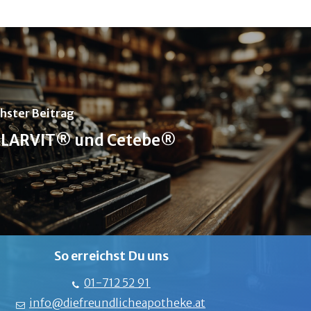
hster Beitrag
LARVIT® und Cetebe®
So erreichst Du uns
01-712 52 91
info@diefreundlicheapotheke.at