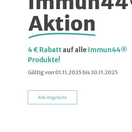
Immun4
Aktion
4 € Rabatt
auf alle
Immun44®
Produkte!
Gültig von 01.11.2025 bis 30.11.2025
A
l
l
e
A
n
g
e
b
o
t
e