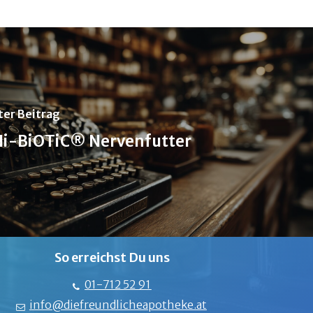
ter Beitrag
i-BiOTiC® Nervenfutter
So erreichst Du uns
01-712 52 91
info@diefreundlicheapotheke.at