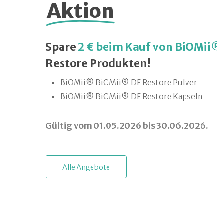
Aktion
Spare
2 € beim Kauf von BiOMi
Restore Produkten!
BiOMii® BiOMii® DF Restore Pulver
BiOMii® BiOMii® DF Restore Kapseln
Gültig vom 01.05.2026 bis 30.06.2026.
A
l
l
e
A
n
g
e
b
o
t
e