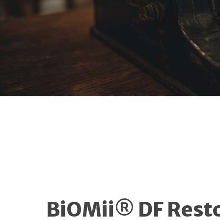
BiOMii® DF Rest