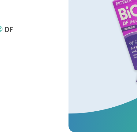
i®
DF