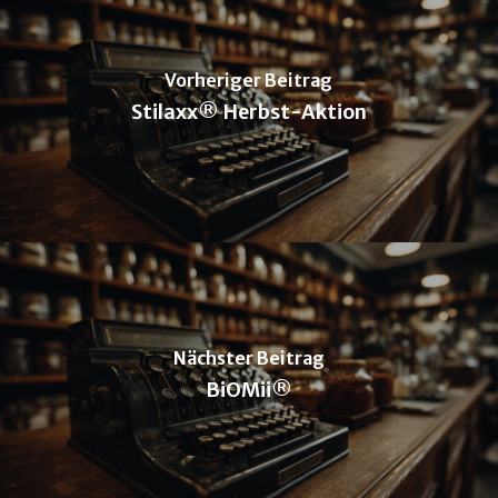
Vorheriger Beitrag
Stilaxx® Herbst-Aktion
Nächster Beitrag
BiOMii®