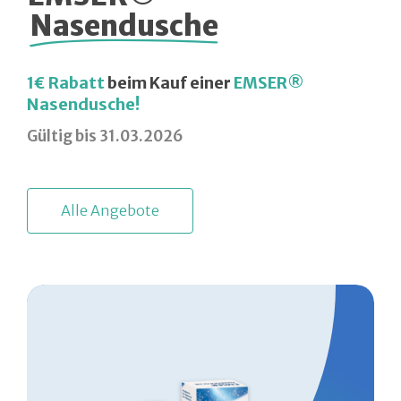
Nasendusche
1€ Rabatt
beim Kauf einer
EMSER®
Nasendusche!
Gültig bis 31.03.2026
A
l
l
e
A
n
g
e
b
o
t
e