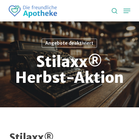
Skip
Lang
to
search
main
content
Angebote deaktiviert
Stilaxx®
Herbst-Aktion
Stilaxx®