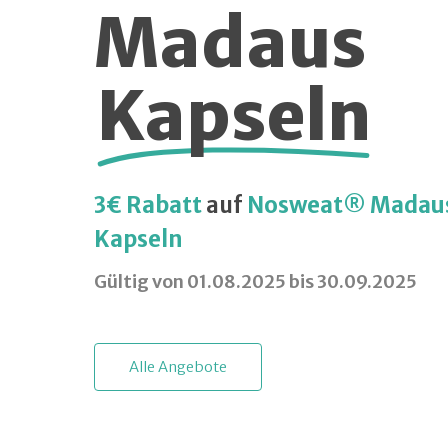
Madaus
Kapseln
3€ Rabatt
auf
Nosweat® Madau
Kapseln
Gültig von 01.08.2025 bis 30.09.2025
A
l
l
e
A
n
g
e
b
o
t
e