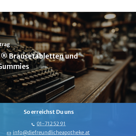
trag
® Brausetabletten und
 Gummies
So erreichst Du uns
01-712 52 91
info@diefreundlicheapotheke.at