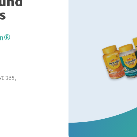
 und
s
yn®
VE 365,