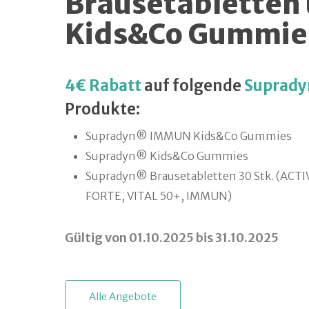
Brausetabletten
Kids&Co Gummie
4€ Rabatt
auf folgende
Suprad
Produkte:
Supradyn® IMMUN Kids&Co Gummies
Supradyn® Kids&Co Gummies
Supradyn® Brausetabletten 30 Stk. (ACTI
FORTE, VITAL 50+, IMMUN)
Gültig von 01.10.2025 bis 31.10.2025
A
l
l
e
A
n
g
e
b
o
t
e